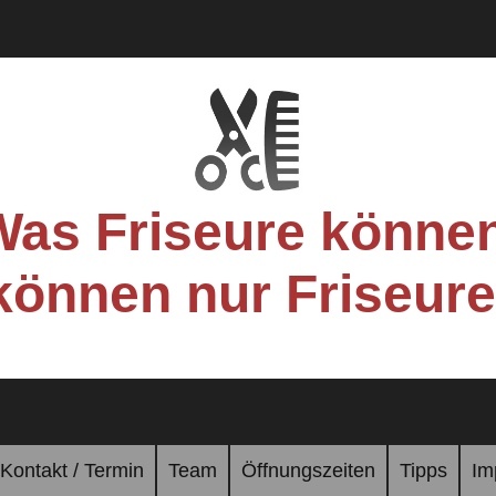
Was Friseure können
können nur Friseure
Kontakt / Termin
Team
Öffnungszeiten
Tipps
Im